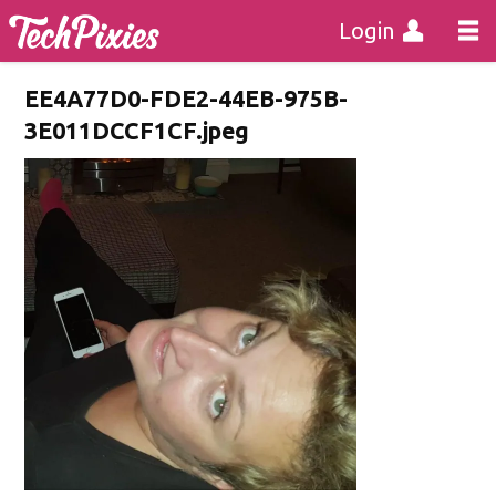
Login
EE4A77D0-FDE2-44EB-975B-
3E011DCCF1CF.jpeg